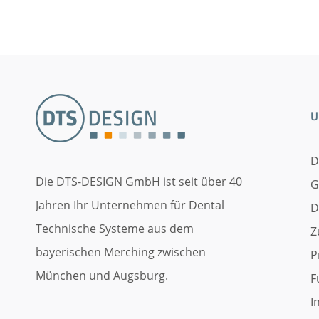
U
D
Die DTS-DESIGN GmbH ist seit über 40
G
Jahren Ihr Unternehmen für Dental
D
Technische Systeme aus dem
Z
bayerischen Merching zwischen
P
München und Augsburg.
F
I