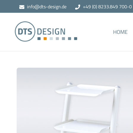
info@dts-design.de
+49 (0) 8233.849 700-0
HOME