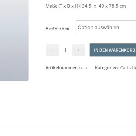
Maße (T x B x H): 34,5 x 49 x 78,5 cm
Ausführung
IN DEN WARENKORB
Alternative:
Artikelnummer:
n. a.
Kategorien:
Carts f