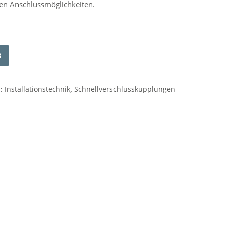
en Anschlussmöglichkeiten.
Alternative:
B
n:
Installationstechnik
,
Schnellverschlusskupplungen