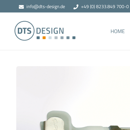
info@dts-design.de
+49 (0) 8233.849 700-0
HOME