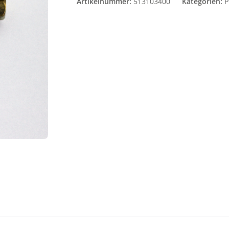
Artikelnummer:
513103400
Kategorien:
P