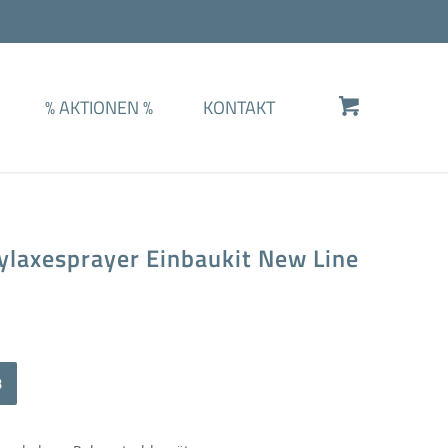
%
AKTIONEN
%
KONTAKT
hylaxesprayer Einbaukit New Line
Alternative:
B