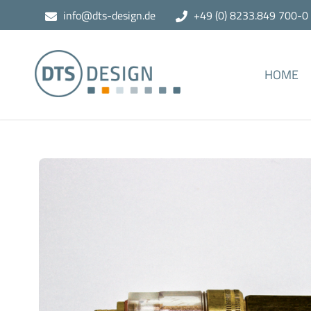
info@dts-design.de
+49 (0) 8233.849 700-0
HOME