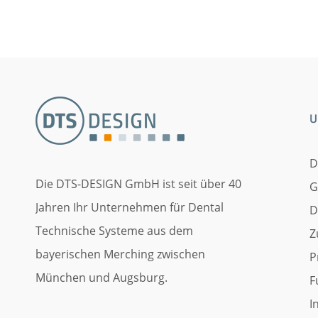
U
D
Die DTS-DESIGN GmbH ist seit über 40
G
Jahren Ihr Unternehmen für Dental
D
Technische Systeme aus dem
Z
bayerischen Merching zwischen
P
München und Augsburg.
F
I