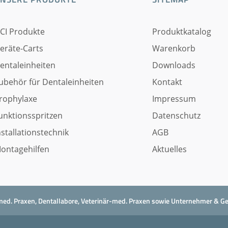
CI Produkte
Produktkatalog
eräte-Carts
Warenkorb
entaleinheiten
Downloads
ubehör für Dentaleinheiten
Kontakt
rophylaxe
Impressum
unktionsspritzen
Datenschutz
nstallationstechnik
AGB
ontagehilfen
Aktuelles
al-med. Praxen, Dentallabore, Veterinär-med. Praxen sowie Unternehmer & G