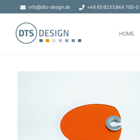
info@dts-design.de
+49 (0) 8233.849 700-0
HOME