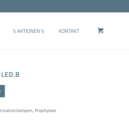
%
AKTIONEN
%
KONTAKT
 LED.B
Alternative:
B
erisationslampen
,
Prophylaxe