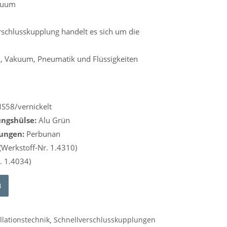
akuum
rschlusskupplung handelt es sich um die
ik, Vakuum, Pneumatik und Flüssigkeiten
S58/vernickelt
ungshülse:
Alu Grün
ungen:
Perbunan
(Werkstoff-Nr. 1.4310)
. 1.4034)
Alternative:
B
llationstechnik
,
Schnellverschlusskupplungen