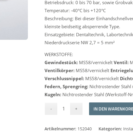
Betriebsdruck: 0 bis 70 bar, sowie Grobv
Temperatur: -40°C bis +120°C
Beschreibung: Bei dieser Einhandschnellve
kleinste beidseitig absperrende Type.
Einsatzgebiete: Dentaltechnik, Labortechn
Niederdruckserie NW 2,7 = 5 mm²
WERKSTOFFE:
Gewindestück:
MS58/vernickelt
Ventil:
M
Ventilkörper:
MS58/vernickelt
Entriegel
Verschlussnippel:
MS58/vernickelt
Dicht
Federn, Sprengring:
Nichtrostender Stahl 
Kugeln:
Nichtrostender Stahl (Werkstoff-Nr
IN DEN WARENKOR
Artikelnummer:
152040
Kategorien:
Insta