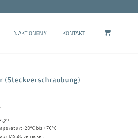
%
AKTIONEN
%
KONTAKT
r (Steckverschraubung)
r
age)
mperatur:
-20°C bis +70°C
us MS58, vernickelt