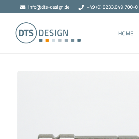
info@dts-design.de
+49 (0) 8233.849 700-0
HOME