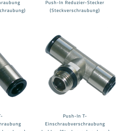
hraubung
Push-In Reduzier-Stecker
schraubung)
(Steckverschraubung)
T-
Push-In T-
hraubung
Einschraubverschraubung