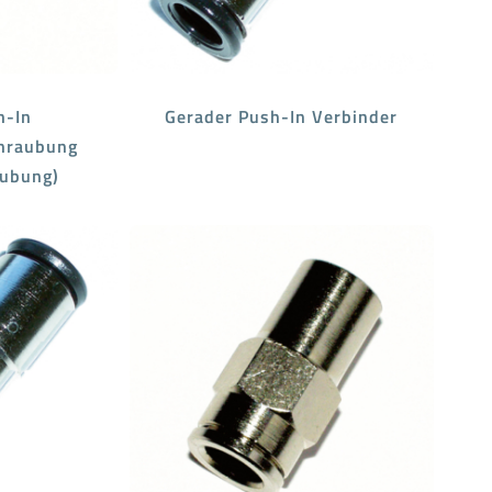
h-In
Gerader Push-In Verbinder
hraubung
aubung)