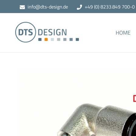
info@dts-design.de
+49 (0) 8233.849 700-0
HOME