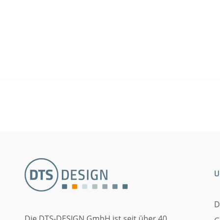
U
D
Die DTS-DESIGN GmbH ist seit über 40