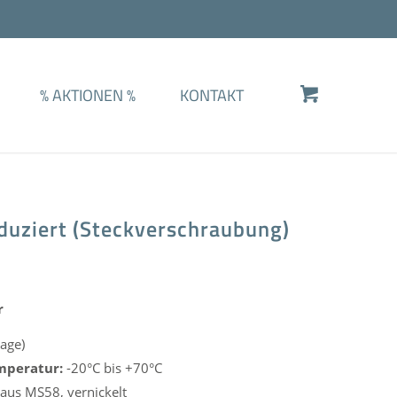
%
AKTIONEN
%
KONTAKT
duziert (Steckverschraubung)
r
age)
mperatur:
-20°C bis +70°C
us MS58, vernickelt