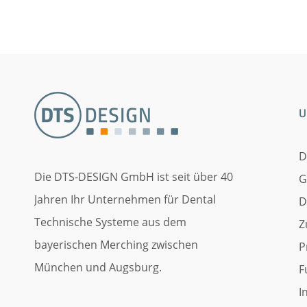
U
D
Die DTS-DESIGN GmbH ist seit über 40
G
Jahren Ihr Unternehmen für Dental
D
Technische Systeme aus dem
Z
bayerischen Merching zwischen
P
München und Augsburg.
F
I