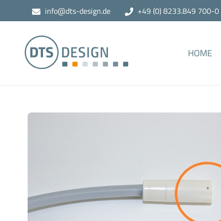
info@dts-design.de
+49 (0) 8233.849 700-0
HOME